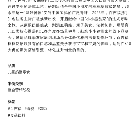
通过专业的法式工艺，研制出适合中国小朋友的棒棒糖形状奶酪，30
余年这一“哄娃神器”受到中国宝妈的广泛青睐！2023年，百吉福携手
知名法餐主厨广坦焕新出发，开启献给中国“小小鉴赏家”的法式寻味
之旅。从蒙眼奶酪挑战，到混血萌娃、亲子美食、法餐制作、母婴育
儿四类核心圈层KOL多角度多场景种草；献给小小鉴赏家的线下品鉴
会，邀请品牌挚友家庭到现场亲身体验优雅的法餐制作环节，百吉福
棒棒奶酪以独有的口感和品鉴美学获得宝宝和宝妈的青睐，达到在618
大促前期为店铺引流，转化提升销量的目的。
品牌
儿童奶酪零食
案例类别
整合营销战役
标签
#百吉福
#母婴
#2023
#食品饮料