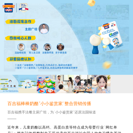
百吉福棒棒奶酪“小小鉴赏家”整合营销传播
百吉福携手法餐主厨广坦，为“小小鉴赏家”还原法国味道
近年来，儿童奶酪以高钙、高蛋白质等特点成为母婴行业“网红单
品”；拥有70年奶酪制作工艺传承的百吉福以中国人饮食习惯为基础，