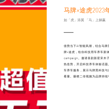
马牌×途虎2023年6
如「虎」添翼 「马」上躺赢
借势当下AI智能风潮，结合马
牌+途虎，给你科技用车养车新体
campaign。邀请喜剧新星宋
热造势，开启科技养车体验话题
车养车服务，展示马牌黑科技与途
看量。爆梗二传视频为品牌持续