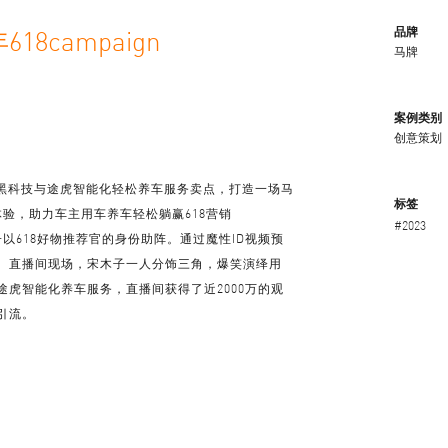
18campaign
品牌
马牌
案例类别
创意策划
牌黑科技与途虎智能化轻松养车服务卖点，打造一场马
标签
验，助力车主用车养车轻松躺赢618营销
#2023
木子以618好物推荐官的身份助阵。通过魔性ID视频预
。直播间现场，宋木子一人分饰三角，爆笑演绎用
虎智能化养车服务，直播间获得了近2000万的观
引流。