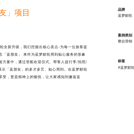
友」项目
品牌
蓝梦邮轮
案例类别
整合营销
邮轮全新升级，我们挖掘出核心卖点-为每一位旅客提
念「蓝朋友」 来作为蓝梦邮轮周到贴心服务的形象
标签
波方案中，通过登船欢迎仪式、帮客人提行李/拍照/
#蓝梦邮
来展示「蓝朋友」的多才多艺、贴心周到。在蓝梦邮轮
享受，更是精神上的愉悦，让大家感知到邂逅蓝