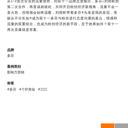
从618首次官宣的流量借势，到双十一品牌态度输出，多芬x刘雨昕的
第二次合作，再度成就彼此，共同开启粉丝经济新视角，流量不会一
直火热，但情感会始终温暖，刘雨昕带着多芬#头发是我的皇冠，美
丽从不分长短#成为双十一多芬与粉丝进行态度沟通的基点，情感和
流量的双重组合，也成为粉丝经济的新手段，至于效果如何？双十一
再次卖爆就是答案。
品牌
多芬
案例类别
影响力营销
标签
#多芬
#个护美妆
#2020