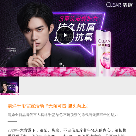
Play
Video
易烊千玺官宣活动 #无懈可击 迎头向上#
清扬全新品牌代言人易烊千玺 给你不屑质疑的勇气与无懈可击的魅力
2020年大背景下，迷茫、焦虑、不自信充斥着年轻人的内心，清扬携
手易烊千玺，传递自信态度，一支TVC，别管周遭喧哗，只要内心澄