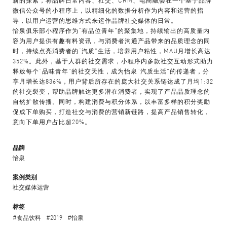
微信公众号的小程序上，以精细化的数据分析作为内容和运营的指
导，以用户运营的思维方式来运作品牌社交媒体的日常。
怡泉俱乐部小程序作为“有品位青年”的聚集地，持续输出的高质量内
容为用户提供有趣有料资讯，与消费者沟通产品带来的品质理念的同
时，持续点亮消费者的“汽质”生活，培养用户粘性，MAU月增长高达
352%。此外，基于人群的社交需求，小程序内多款社交互动形式助力
释放每个“品味青年”的社交天性，成为怡泉“汽质生活”的传递者，分
享月增长达836%，用户背后所存在的庞大社交关系链达成了月均1:32
的社交裂变，帮助品牌触达更多潜在消费者，实现了产品品质理念的
自然扩散传播。同时，构建消费与积分体系，以丰富多样的积分奖励
促成下单购买，打造社交与消费的营销新链路，提高产品销售转化，
意向下单用户占比超20%。
品牌
怡泉
案例类别
社交媒体运营
标签
#食品饮料
#2019
#怡泉